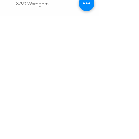
8790 Waregem
+32 497 16 98 60
yogamovanto@gmail.com
Ondernemingsnummer:
BE
677 745 631